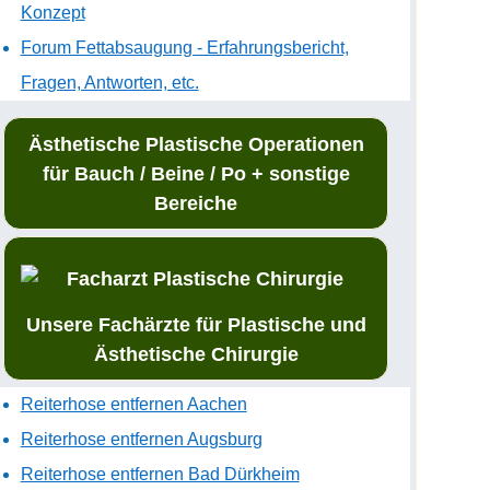
Konzept
Forum Fettabsaugung - Erfahrungsbericht,
Fragen, Antworten, etc.
Ästhetische Plastische Operationen
für Bauch / Beine / Po + sonstige
Bereiche
Unsere Fachärzte für Plastische und
Ästhetische Chirurgie
Reiterhose entfernen Aachen
Reiterhose entfernen Augsburg
Reiterhose entfernen Bad Dürkheim