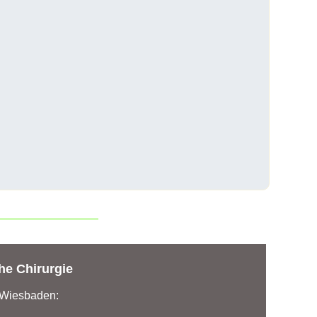
he Chirurgie
n Wiesbaden: