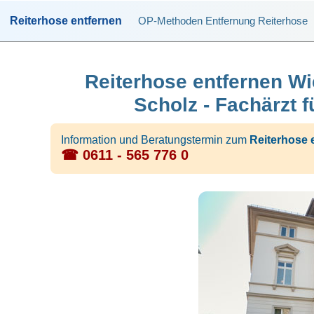
Reiterhose entfernen
OP-Methoden Entfernung Reiterhose
Reiterhose entfernen Wi
Scholz - Fachärzt f
Information und Beratungstermin zum
Reiterhose 
☎ 0611 - 565 776 0